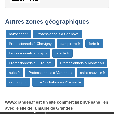
Autres zones géographiques
bazoches.fr
Professionnels à Chenove
Professionnels à Chevigny
dampierre.fr
ferte.fr
Professionnels à Joigny
laferte.fr
Professionnels au Creusot
Professionnels à Montceau
nuits.fr
Professionnels à Varennes
saint-sauveur.fr
saintloup.fr
Etre Sochalien au 21e siècle
www.granges.fr est un site commercial privé sans lien
avec le site de la mairie de Granges