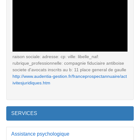
raison sociale: adresse: cp: ville: libelle_naf:
rubrique_professionnelle: compagnie fiduciaire antiboise
societe d'avocats inscrits au b: 11 place general de gaulle
http://www.audentia-gestion.fr/franceprospectannuaire/act
ivitesjuridiques.htm
SERVICES
Assistance psychologique